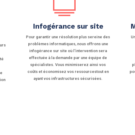
Infogérance sur site
M
Pour garantir une résolution plus sereine des
Un
problèmes informatiques, nous offrons une
eurs
infogérance sur site où l’intervention sera
effectuée à la demande par une équipe de
ité
spécialistes. Vous minimiserez ainsi vos
p
s
coûts et économisez vos ressourcestout en
po
ne
ayant vos infrastructures sécurisées.
tion